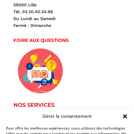
59000 Lille
Tél. 03.20.40.24.98
Du Lundi au Samedi
Fermé : Dimanche
FOIRE AUX QUESTIONS
NOS SERVICES
Gérer le consentement
Service Photographie
Services informatique
Pour offrir les meilleures expériences, nous utilisons des technologies
telles que les cookies pour stocker et/ou accéder aux informations des
Services du document