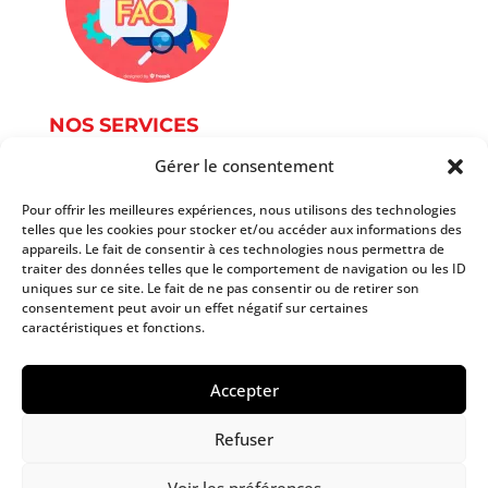
NOS SERVICES
Gérer le consentement
Service Photographie
Services informatique
Pour offrir les meilleures expériences, nous utilisons des technologies
telles que les cookies pour stocker et/ou accéder aux informations des
Services du document
appareils. Le fait de consentir à ces technologies nous permettra de
Autres services
traiter des données telles que le comportement de navigation ou les ID
Tarifs
uniques sur ce site. Le fait de ne pas consentir ou de retirer son
consentement peut avoir un effet négatif sur certaines
caractéristiques et fonctions.
Copyright 2025 AtoutPoint Services
Accepter
Mentions légales et politique de confidentialité
Refuser
Politique de cookies
Voir les préférences