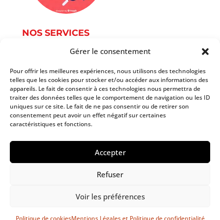
NOS SERVICES
Gérer le consentement
Service Photographie
Services informatique
Pour offrir les meilleures expériences, nous utilisons des technologies
telles que les cookies pour stocker et/ou accéder aux informations des
Services du document
appareils. Le fait de consentir à ces technologies nous permettra de
Autres services
traiter des données telles que le comportement de navigation ou les ID
Tarifs
uniques sur ce site. Le fait de ne pas consentir ou de retirer son
consentement peut avoir un effet négatif sur certaines
caractéristiques et fonctions.
Copyright 2025 AtoutPoint Services
Accepter
Mentions légales et politique de confidentialité
Refuser
Politique de cookies
Voir les préférences
Politique de cookies
Mentions Légales et Politique de confidentialité