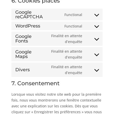
6. Cookies placés
Google
Functional
reCAPTCHA
Consent
to
WordPress
Functional
Consent
service
to
google-
Finalité en attente
Google
service
Fonts
recaptcha
Consent
d’enquête
wordpress
to
Finalité en attente
Google
service
Maps
Consent
d’enquête
google-
to
fonts
Finalité en attente
service
Divers
Consent
d’enquête
google-
to
maps
7. Consentement
service
divers
Lorsque vous visitez notre site web pour la première
fois, nous vous montrerons une fenêtre contextuelle
avec une explication sur les cookies. Dès que vous
cliquez sur « Enregistrer les préférences » vous nous