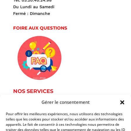
Tél. 03.20.40.24.98
Du Lundi au Samedi
Fermé : Dimanche
FOIRE AUX QUESTIONS
NOS SERVICES
Gérer le consentement
Service Photographie
Services informatique
Pour offrir les meilleures expériences, nous utilisons des technologies
telles que les cookies pour stocker et/ou accéder aux informations des
Services du document
appareils. Le fait de consentir à ces technologies nous permettra de
Autres services
traiter des données telles que le comportement de navigation ou les ID